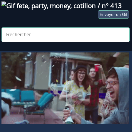
Gif
fete
,
party
,
money
,
cotillon
/ n° 413