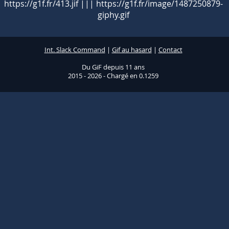
https://g1f.fr/413.jif ||| https://g1f.fr/image/1487250879-
giphy.gif
Int. Slack Command
|
Gif au hasard
|
Contact
Du GiF depuis 11 ans
2015 - 2026 - Chargé en 0.1259