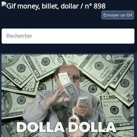
Gif
money
,
billet
,
dollar
/ n° 898