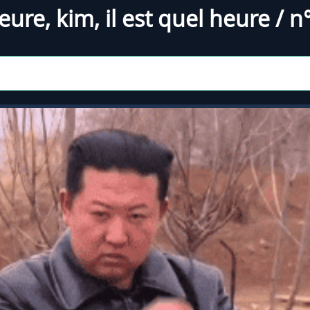
heure
,
kim
,
il est quel heure
/ n