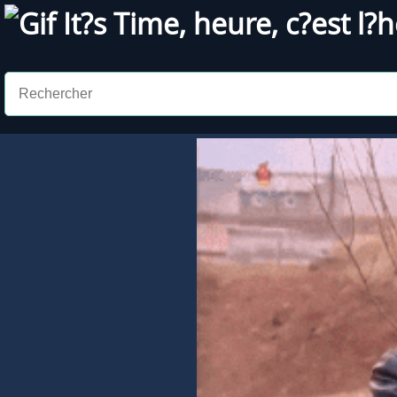
Gif
It?s Time
,
heure
,
c?est l?