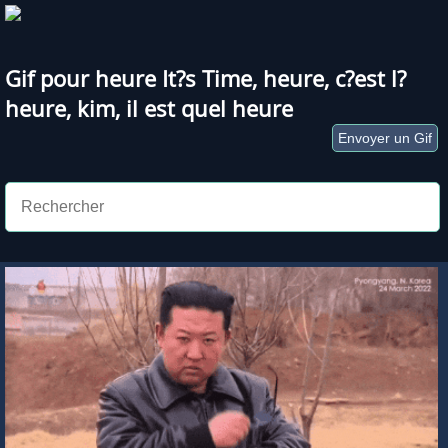
Gif pour heure
It?s Time
,
heure
,
c?est l?
heure
,
kim
,
il est quel heure