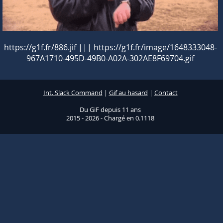
https://g1f.fr/886.jif ||| https://g1f.fr/image/1648333048-
967A1710-495D-49B0-A02A-302AE8F69704.gif
Int. Slack Command
|
Gif au hasard
|
Contact
Du GiF depuis 11 ans
2015 - 2026 - Chargé en 0.1118