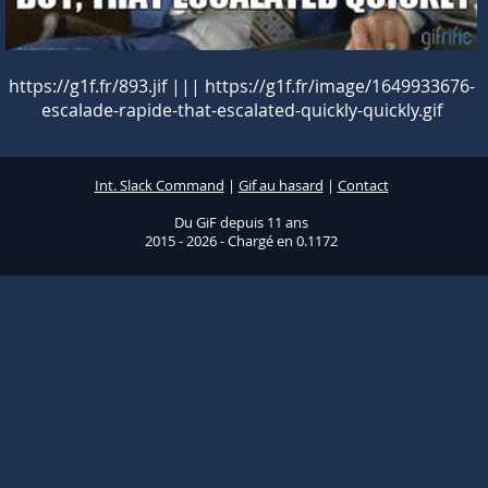
https://g1f.fr/893.jif ||| https://g1f.fr/image/1649933676-
escalade-rapide-that-escalated-quickly-quickly.gif
Int. Slack Command
|
Gif au hasard
|
Contact
Du GiF depuis 11 ans
2015 - 2026 - Chargé en 0.1172