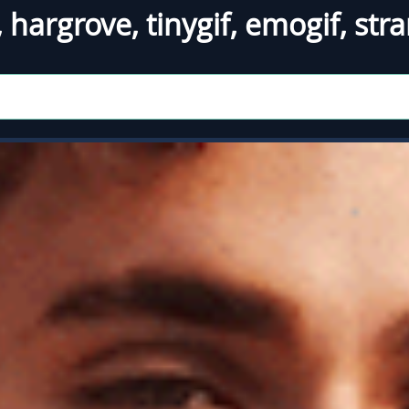
,
hargrove
,
tinygif
,
emogif
,
stra